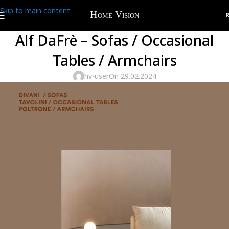
Skip to main content
Alf DaFrè – Sofas / Occasional
Tables / Armchairs
hv-user
On 29.02.2024