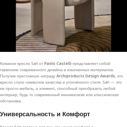
Кожаное кресло Sari от
Paolo Castelli
представляет собой
гармонию современного дизайна и изысканных материалов.
Получив престижную награду
Archiproducts Design Awards
, это
кресло стало символом качества и утончённого стиля. Sari — это
не просто мебель, а элемент, способный преобразить любой
интерьер, будь то современный минимализм или классическая
обстановка.
Универсальность и Комфорт
Кресло Sari создано для тех, кто ценит комфорт и