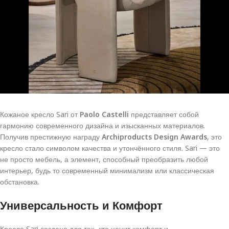
Кожаное кресло Sari от
Paolo Castelli
представляет собой
гармонию современного дизайна и изысканных материалов.
Получив престижную награду
Archiproducts Design Awards
, это
кресло стало символом качества и утончённого стиля. Sari — это
не просто мебель, а элемент, способный преобразить любой
интерьер, будь то современный минимализм или классическая
обстановка.
Универсальность и Комфорт
Кресло Sari создано для тех, кто ценит комфорт и