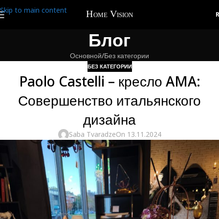
Skip to main content
Блог
Основной
Без категории
БЕЗ КАТЕГОРИИ
Paolo Castelli – кресло AMA:
Совершенство итальянского
дизайна
Saba Tvaradze
On 13.11.2024