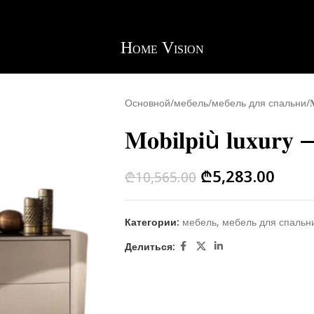
Основной
мебель
мебель для спальни

𝐌𝐨𝐛𝐢𝐥𝐩𝐢ù 𝐥𝐮𝐱𝐮
₾
5,283.00
₾
10,565.00
Категории:
мебель
,
мебель для спальн
Делиться: