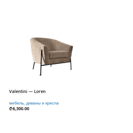
Prianera — Blis
Valentini — Loren
мебель
,
диваны 
₾
11,560.00
мебель
,
диваны и кресла
₾
6,300.00