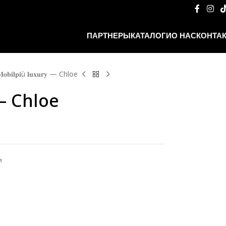
ПАРТНЕРЫ
КАТАЛОГИ
О НАС
КОНТА
𝐨𝐛𝐢𝐥𝐩𝐢ù 𝐥𝐮𝐱𝐮𝐫𝐲 — Chloe
𝐲 — Chloe
и