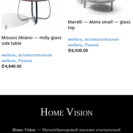
Marelli — Atene small — glass
top
Missoni Milano — Holly glass
мебель
,
вспомогательная
side table
мебель
,
Разное
₾
6,500.00
мебель
,
вспомогательная
мебель
,
Разное
₾
4,840.00
𝐇𝐨𝐦𝐞 𝐕𝐢𝐬𝐢𝐨𝐧 — Мультибрендовый магазин итальянской