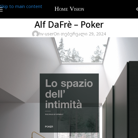
Skip to main content
Alf DaFrè – Poker
hv-user
On თებერვალი 29, 2024