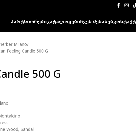
ᲞᲐᲠᲢᲜᲘᲝᲠᲔᲑᲘ
ᲙᲐᲢᲐᲚᲝᲒᲔᲑᲘ
ᲩᲕᲔᲜ ᲨᲔᲡᲐᲮᲔᲑ
ᲙᲝᲜᲢᲐᲥᲢ
herber Milano
an Feeling Candle 500 G
Candle 500 G
ilano
ontalcino .
ress.
Pine Wood, Sandal.