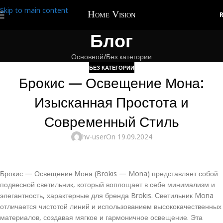
Skip to main content
Блог
Основной
Без категории
БЕЗ КАТЕГОРИИ
Брокис — Освещение Мона:
Изысканная Простота и
Современный Стиль
hv-user
On 19.09.2024
Брокис — Освещение Мона (Brokis — Mona) представляет собой
подвесной светильник, который воплощает в себе минимализм и
элегантность, характерные для бренда Brokis. Светильник Mona
отличается чистотой линий и использованием высококачественных
материалов, создавая мягкое и гармоничное освещение. Эта