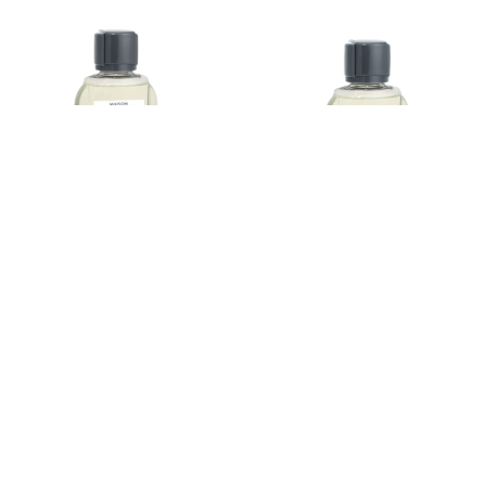
Wilderness Bouquet Refill
Tobacco Anti-odour Scented
200ml
Bouquet Refill 200ml — Woody
ароматы для интерьера
,
Maison
ароматы для интерьера
,
Maison
Berger Paris
,
интерьерный
Berger Paris
,
интерьерный
диффузор и ароматизатор
диффузор и ароматизатор
₾
65.00
₾
60.00