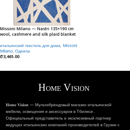
Missoni Milano — Nastri 135×190 cm
wool, cashmere and silk plaid blanket
итальянский текстиль для дома
,
Missoni
Milano
,
Одеяла
₾
3,465.00
𝐇𝐨𝐦𝐞 𝐕𝐢𝐬𝐢𝐨𝐧 — Мультибрендовый магазин итальянской
мебели, освещения и аксессуаров в Тбилиси .
Официальный представитель и эксклюзивный партнер
ведущих итальянских компаний-производителей в Грузии с