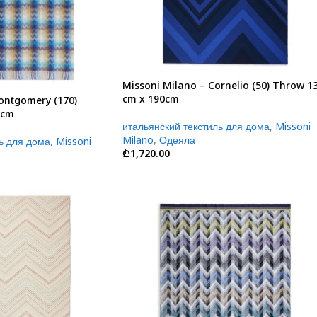
Missoni Milano – Cornelio (50) Throw 1
cm x 190cm
ontgomery (170)
0cm
итальянский текстиль для дома
,
Missoni
Milano
,
Одеяла
ь для дома
,
Missoni
₾
1,720.00