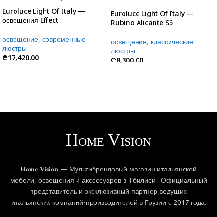
Euroluce Light Of Italy —
Euroluce Light Of Italy —
освещения Effect
Rubino Alicante S6
освещение
,
современные
освещение
,
классические
люстры
люстры
₾
17,420.00
₾
8,300.00
𝐇𝐨𝐦𝐞 𝐕𝐢𝐬𝐢𝐨𝐧 — Мультибрендовый магазин итальянской
мебели, освещения и аксессуаров в Тбилиси . Официальный
представитель и эксклюзивный партнер ведущих
итальянских компаний-производителей в Грузии с 2017 года.