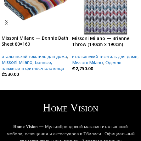
Missoni Milano — Bonnie Bath
Missoni Milano — Brianne
Sheet 80×160
Throw (140cm x 190cm)
итальянский текстиль для дома
,
итальянский текстиль для дома
,
Missoni Milano
,
Банные,
Missoni Milano
,
Одеяла
пляжные и фитнес-полотенца
₾
2,750.00
₾
530.00
𝐇𝐨𝐦𝐞 𝐕𝐢𝐬𝐢𝐨𝐧 — Мультибрендовый магазин итальянской
мебели, освещения и аксессуаров в Тбилиси . Официальный
представитель и эксклюзивный партнер ведущих