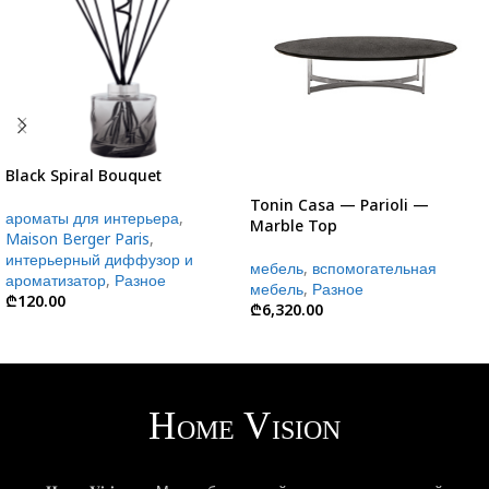
Black Spiral Bouquet
Tonin Casa — Parioli —
ароматы для интерьера
,
Marble Top
Maison Berger Paris
,
интерьерный диффузор и
мебель
,
вспомогательная
ароматизатор
,
Разное
мебель
,
Разное
₾
120.00
₾
6,320.00