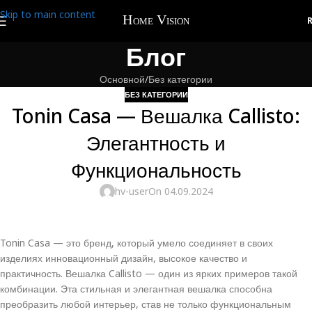
Skip to main content
Блог
Основной
Без категории
БЕЗ КАТЕГОРИИ
Tonin Casa — Вешалка Callisto:
Элегантность и
Функциональность
hv-user
On 04.09.2024
Tonin Casa — это бренд, который умело соединяет в своих
изделиях инновационный дизайн, высокое качество и
практичность. Вешалка Callisto — один из ярких примеров такой
комбинации. Эта стильная и элегантная вешалка способна
преобразить любой интерьер, став не только функциональным