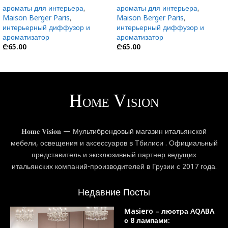
ароматы для интерьера
,
ароматы для интерьера
,
Maison Berger Paris
,
Maison Berger Paris
,
интерьерный диффузор и
интерьерный диффузор и
ароматизатор
ароматизатор
₾
65.00
₾
65.00
𝐇𝐨𝐦𝐞 𝐕𝐢𝐬𝐢𝐨𝐧 — Мультибрендовый магазин итальянской
мебели, освещения и аксессуаров в Тбилиси . Официальный
представитель и эксклюзивный партнер ведущих
итальянских компаний-производителей в Грузии с 2017 года.
Недавние Посты
Masiero – люстра AQABA
с 8 лампами: