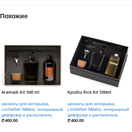
Похожие
Aramaik Kit 500 ml
Kyushu Rice Kit 500ml
ароматы для интерьера
,
ароматы для интерьера
,
Locherber Milano
,
интерьерный
Locherber Milano
,
интерьерный
диффузор и распылитель
диффузор и распылитель
₾
400.00
₾
400.00