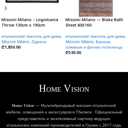
Missoni Milano – Logomania
Missoni Milano — Blake Bath
Throw 130cm x 190cm
Sheet 80X160
итальянский текстиль для дома
,
итальянский текстиль для дома
,
Missoni Milano
,
Одеяла
Missoni Milano
,
Банные,
₾
1,850.00
пляжные и фитнес-полотенца
₾
530.00
𝐇𝐨𝐦𝐞 𝐕𝐢𝐬𝐢𝐨𝐧 — Мультибрендовый магазин итальянской
мебели, освещения и аксессуаров в Тбилиси . Официальный
представитель и эксклюзивный партнер ведущих
итальянских компаний-производителей в Грузии с 2017 года.